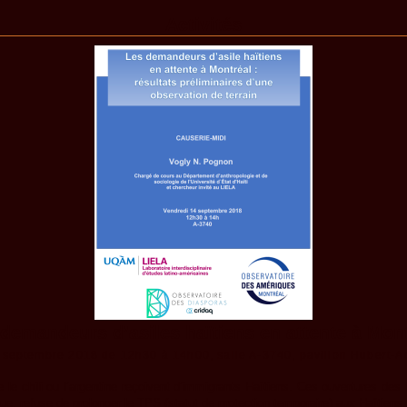
Activités
demandeurs d’asiles haïtiens en attente à Mon
 septembre 2018 de 12h30 à 14h00, salle A-3740, pavillon Hubert-
e chili ou l’argentine reçoivent d’immigrants Haïtiens. Ces ouvertures des 
efuse de prolonger le TPS (statut de protection temporaire) aux Haïtiens, ce