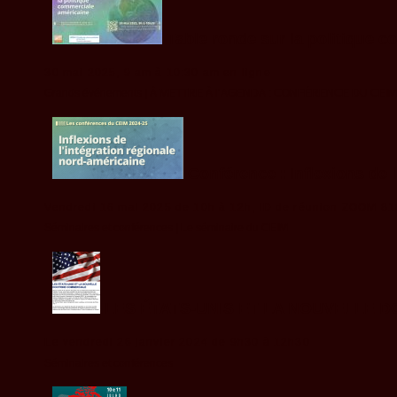
Table ronde sur la politique 
30 mai 2025, 9 am à 10:30 am en ligne
Grands événements |
À METTRE À l’AGENDA : CONFÉRENCE DU CE
Conférence : Inflexions de 
Vendredi 16 mai 2025 de 10h à 12h, ID de réunion ZOOM 8
Séminaires et conférences |
Le séminaire du CEIM
LES ÉTATS-UNIS ET LA NOUVELLE 
Le vendredi 26 janvier 2024 de 9h30 à 12h30
Séminaires et conférences