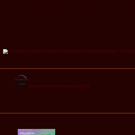
Unis par des Haïtiens demandeurs d’asile ou refugiés. Après les prélèvements
sommes parvenus à des évidences qui semble réfuter des hypothèses établi
varient suivant des expériences personnelles vécues dans les espaces de ré
entre autres.
Observatoire des Amériques (OdA)
Séminaires et conférences