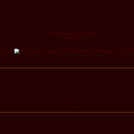
 et l’analyse préliminaire de données d’observations, d’informations et des 
es. Au fait, il sera question de savoir quels sont les profils socio-écon
tention et de détention durant l’attente et aussi dépendamment du refus ob
Mots-clés
Séminaires et conférences
Immigration
Organisé par
À surveiller