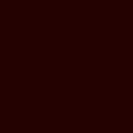
commerciale américaine
IM – COMMENT COMPRENDRE L’AVENIR COMMERCIAL NORD-AMÉRICAIN
l’intégration régionale nord-américaine
18 1298 8357
DOCTRINE COMMERCIALE