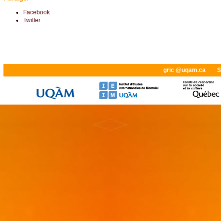
Facebook
Twitter
gric @uqam.ca
S