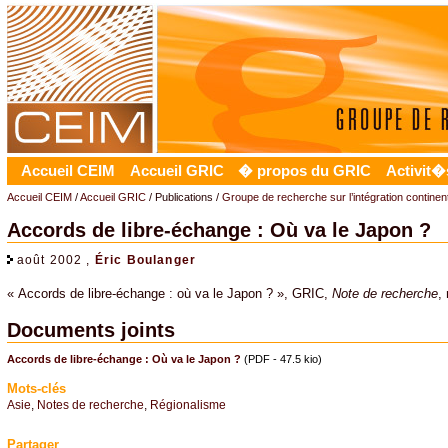
Accueil CEIM
Accueil GRIC
� propos du GRIC
Activit�
Accueil CEIM
/
Accueil GRIC
/ Publications /
Groupe de recherche sur l’intégration contine
Accords de libre-échange : Où va le Japon ?
août 2002 ,
Éric Boulanger
« Accords de libre-échange : où va le Japon ? », GRIC,
Note de recherche
,
Documents joints
Accords de libre-échange : Où va le Japon ?
(PDF - 47.5 kio)
Mots-clés
Asie
,
Notes de recherche
,
Régionalisme
Partager