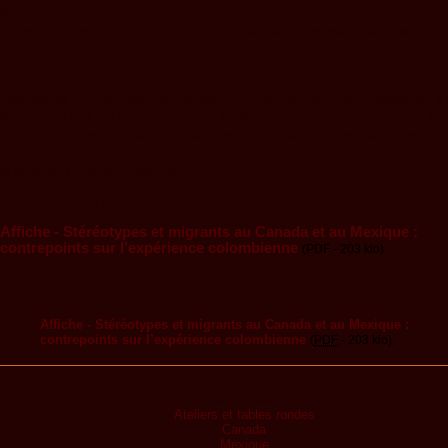
Mexico
Alexandre Beaudoin Duquette
,
Instituto de Investigaciones Antropológicas
UNAM, Mexico
À partir de la notion de stéréotypes, les deux présentations explorent les
expériences vécues par les migrant-e-s colombien-ne-s au Canada et au
Mexique, autant de la perspective auto-ethnographique que du point de vue
de l’histoire contemporaine de l’art. Les présentateurs feront ainsi ressortir
les dissonances entre perception et réalité et leur rôle dans la construction et
la reconstruction de l’image de soi.
Présentations en français et en espagnol.
Affiche - Stéréotypes et migrants au Canada et au Mexique :
contrepoints sur l’expérience colombienne
(PDF - 203 kio)
Document joint
Affiche - Stéréotypes et migrants au Canada et au Mexique :
contrepoints sur l’expérience colombienne
(
PDF
-
203 kio
)
Mots-clés
Ateliers et tables rondes
Canada
Mexique