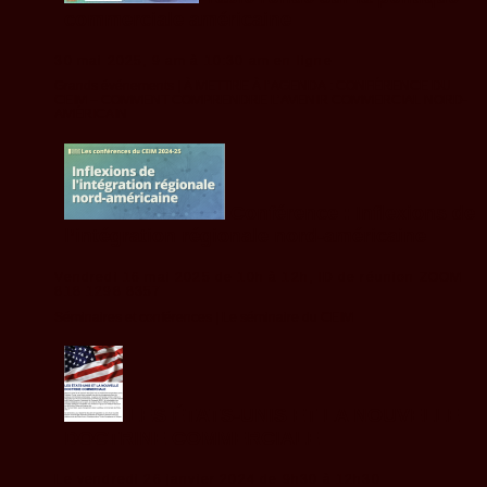
commerciale américaine
30 mai 2025, 9 am à 10:30 am en ligne
Grands événements |
À METTRE À l’AGENDA : CONFÉRENCE DU
CEIM – COMMENT COMPRENDRE L’AVENIR COMMERCIAL NORD-
AMÉRICAIN
Conférence : Inflexions de
l’intégration régionale nord-américaine
Vendredi 16 mai 2025 de 10h à 12h, ID de réunion ZOOM
818 1298 8357
Séminaires et conférences |
Le séminaire du CEIM
LES ÉTATS-UNIS ET LA NOUVELLE
DOCTRINE COMMERCIALE
Le vendredi 26 janvier 2024 de 9h30 à 12h30