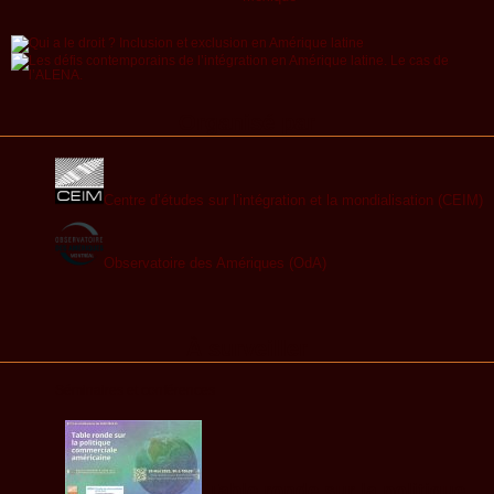
Organisé par
Centre d’études sur l’intégration et la mondialisation (CEIM)
Observatoire des Amériques (OdA)
À surveiller
Séminaires et conférences
Table ronde sur la politique