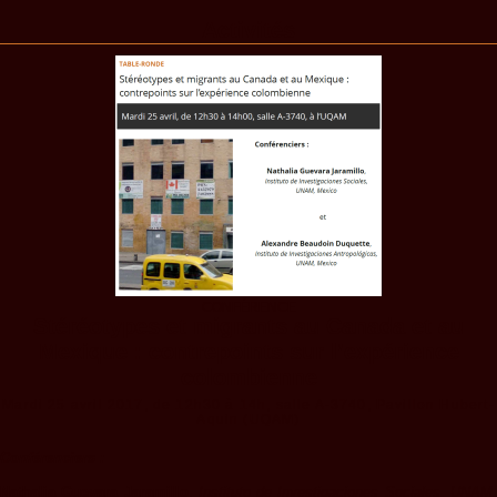
Activités
CONFÉRENCE
Stéréotypes et migrants au Canada et au
Mexique : contrepoints sur l’expérience
colombienne
Mardi 25 avril 2017, de 12h30 à 14h, salle A-3740, Pavillon Hubert-
Aquin (UQAM)
Conférenciers :
Nathalia Guevara Jaramillo
,
Instituto de Investigaciones Sociales, UNAM