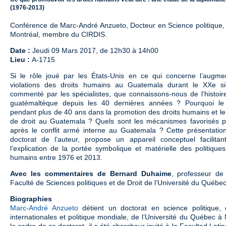
(1976-2013)
Conférence de Marc-André Anzueto, Docteur en Science politique,
Montréal, membre du CIRDIS.
Date :
Jeudi 09 Mars 2017, de 12h30 à 14h00
Lieu :
A-1715
Si le rôle joué par les États-Unis en ce qui concerne l’augme
violations des droits humains au Guatemala durant le XXe s
commenté par les spécialistes, que connaissons-nous de l’histoir
guatémaltèque depuis les 40 dernières années ? Pourquoi le C
pendant plus de 40 ans dans la promotion des droits humains et le 
de droit au Guatemala ? Quels sont les mécanismes favorisés p
après le conflit armé interne au Guatemala ? Cette présentatio
doctorat de l’auteur, propose un appareil conceptuel facilita
l’explication de la portée symbolique et matérielle des politiqu
humains entre 1976 et 2013.
Avec les commentaires de
Bernard Duhaime
, professeur de 
Faculté de Sciences politiques et de Droit de l’Université du Québe
Biographies
Marc-André Anzueto
détient un doctorat en science politique, 
internationales et politique mondiale, de l’Université du Québec
le cadre de ce doctorat, il a été chercheur invité à la Facultad La