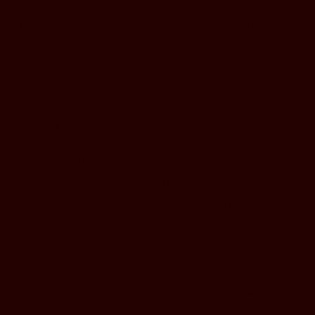
ueuil, 150 Place Charles-Le Moyne Longueuil, Québec (métro Longueuil)
 le Guatemala : éléments pour une réflexion critique par le Pr. Jean Clot, 
candidat républicain Donald J. Trump par Yves Charron, M.A. Université de S
réalité dans la zone frontalière par Philippe McCready, UQÀM
 comment la classe politique américaine réagit-elle ? par le Pr. Fernando A. C
t des immigrés Haïtiens en République dominicaine et aux Bahamas par Mme Ka
olitiques fédéraux, par Étienne Olivier, Université de Sherbrooke