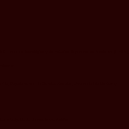
Ph.D., Instituto Tecnológico y de Estudios Superiores de Monterrey (ITESM),
herbrooke
hinchilla, Departamentos de Ciencias Sociales, Universidad de Monterrey
rine Galy, LL.D., Université des Antilles