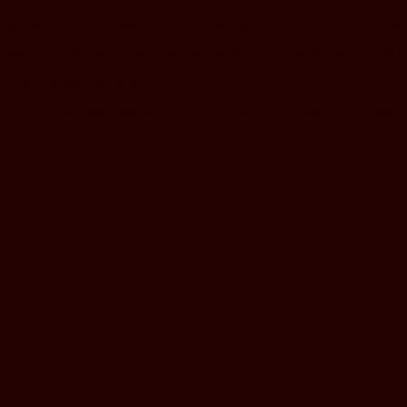
Les politiques d’immigration à l’épreuve des institutions de protection des dr
16h00 : mots de clôture par Pr. Michèle Rioux, Ph.D., UQÀM, Directrice du Cen
16h30 : Cocktail de clôture
19h00 : Souper réseautage à l’Institut de tourisme et d’hôtellerie du Québec, 