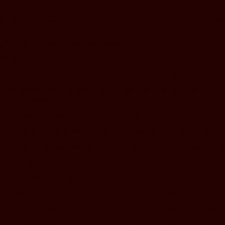
08h30 : Accueil des participants à l’Université de Sherbrooke, Campus Long
Salle L1-3665
09h00 : Mot d’ouverture des organisateurs
09h30 : Les problèmes migratoires nord-américains
Présidence : Pr. Karine Prémont, Ph.D. Université de Sherbrooke
Externalisation des contrôles migratoires des États-Unis vers le Mexique et
campus Chiapas
L’immigration dans la campagne présidentielle étasunienne 2016 : vision du 
« We’re going to build a wall » : le discours conservateur face au test de la 
L’immigration vers les États-Unis à travers le Mexique : De quoi s’agit-il et
12h00 : Pause déjeuner
14h : Les problèmes migratoires dans les Amériques : droits et identités
Présidence : Pr. Mathieu Arès, Ph.D. Université de Sherbrooke
La migration au prisme des droits de l’Homme : regards croisés sur le statu
Identité canadienne et détention liée à l’immigration : le dilemme des partis p