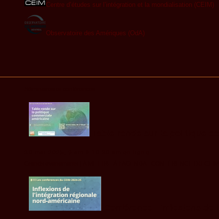
Centre d’études sur l’intégration et la mondialisation (CEIM)
Observatoire des Amériques (OdA)
Séminaires et conférences
Table ronde sur la politique 
30 mai 2025, 9 am à 10:30 am en ligne
Grands événements |
À METTRE À l’AGENDA : CONFÉRENCE DU CE
Conférence : Inflexions de 