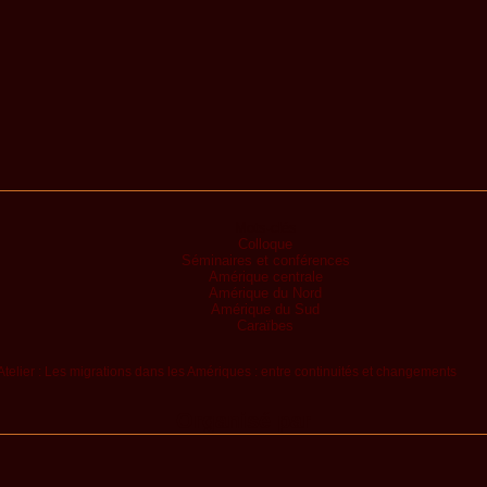
Mots-clés
Colloque
Séminaires et conférences
Amérique centrale
Amérique du Nord
Amérique du Sud
Caraïbes
Organisé par