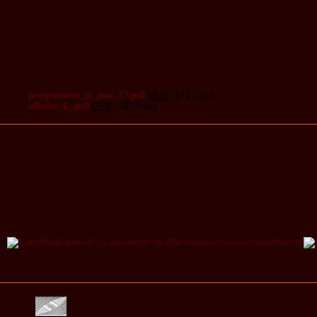
affiche_1_.pdf
Documents joints
programme_je_mai_17.pdf
(
PDF
-
374.7 kio
)
affiche_1_.pdf
(
PDF
-
392.7 kio
)