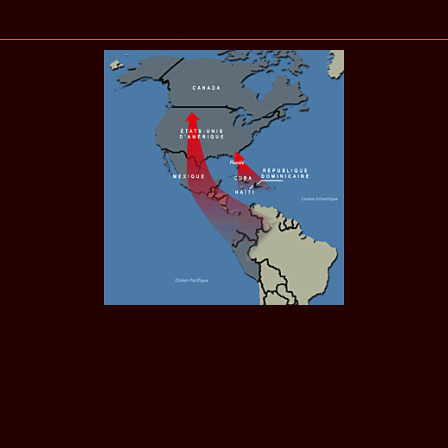
Activités
Colloque de l’Observatoire des Amériques
gration et la rhétorique électorale dans les Am
 mai 2016 dès 8h30, Université de Sherbrooke, campus Longueuil, s
mériques