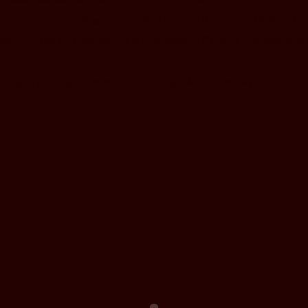
oits de la personne : filtrage et redéfinition a posteriori, par Robin Médard, 
tre d’études sur l’intégration et la mondialisation (CEIM) et présentation de
Restaurant de l’institut, 3535, rue Saint-Denis, Montréal, Québec