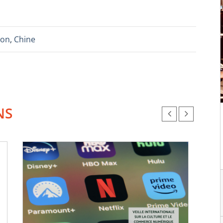
ion
,
Chine
NS