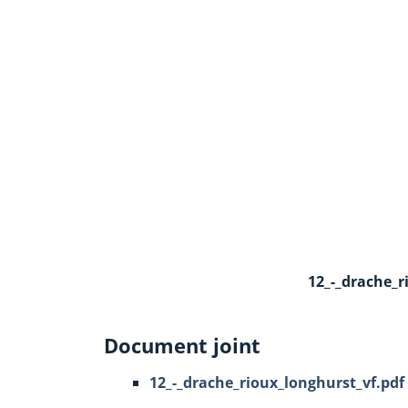
12_-_drache_r
Document joint
12_-_drache_rioux_longhurst_vf.pdf