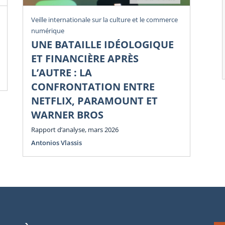
Rev
Veille internationale sur la culture et le commerce
numérique
U
UNE BATAILLE IDÉOLOGIQUE
Li
ET FINANCIÈRE APRÈS
Di
L’AUTRE : LA
Num
CONFRONTATION ENTRE
NETFLIX, PARAMOUNT ET
WARNER BROS
Rapport d’analyse, mars 2026
Antonios Vlassis