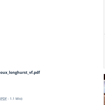
ioux_longhurst_vf.pdf
(
PDF
-
1.1 Mio
)