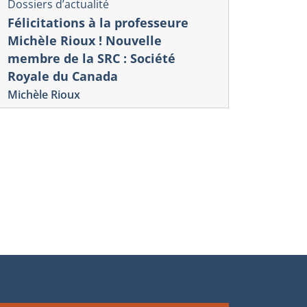
Dossiers d’actualité
Félicitations à la professeure
ue Interventions économiques
Veille internation
Michèle Rioux ! Nouvelle
numérique
nderstanding Trade
membre de la SRC : Société
INDUSTRIE
nkages and Trade
Royale du Canada
ET ENJEUX
sconnects
Michèle Rioux
Numéro 61-Rapport
éro 75, 2026.
Antonios Vlassis