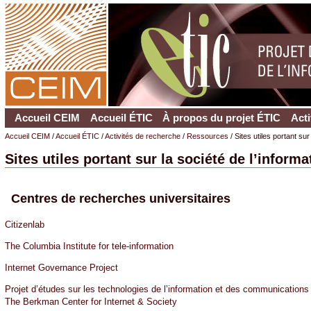
Accueil CEIM
Accueil ÉTIC
À propos du projet ÉTIC
Acti
Accueil CEIM
/
Accueil ÉTIC
/
Activités de recherche
/
Ressources
/ Sites utiles portant su
Sites utiles portant sur la société de l’infor
Centres de recherches universitaires
Citizenlab
The Columbia Institute for tele-information
Internet Governance Project
Projet d’études sur les technologies de l’information et des communications
The Berkman Center for Internet & Society