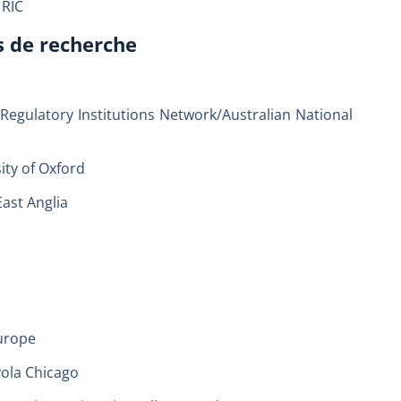
 RIC
s de recherche
egulatory Institutions Network/Australian National
ity of Oxford
East Anglia
)
Europe
yola Chicago