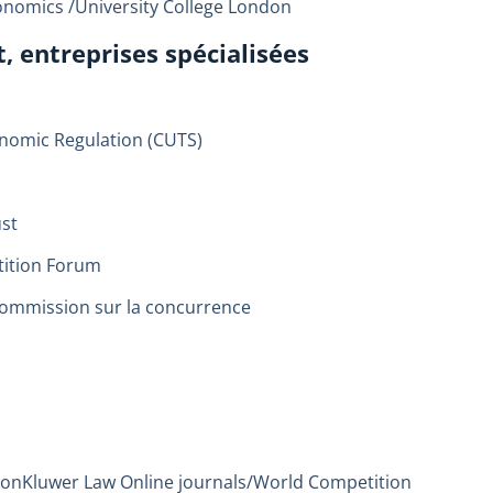
conomics /University College London
t, entreprises spécialisées
onomic Regulation (CUTS)
ust
tition Forum
ommission sur la concurrence
ionKluwer Law Online journals/World Competition