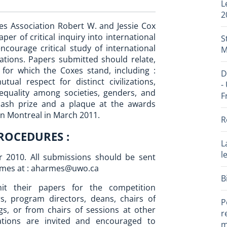
L
2
ies Association Robert W. and Jessie Cox
r of critical inquiry into international
S
ncourage critical study of international
M
zations. Papers submitted should relate,
 for which the Coxes stand, including :
D
ual respect for distinct civilizations,
-
equality among societies, genders, and
F
 cash prize and a plaque at the awards
in Montreal in March 2011.
R
ROCEDURES :
L
l
r 2010. All submissions should be sent
rmes at : aharmes@uwo.ca
B
it their papers for the competition
s, program directors, deans, chairs of
P
gs, or from chairs of sessions at other
r
iations are invited and encouraged to
m