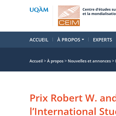
ACCUEIL
À PROPOS
EXPERTS
>
>
>
Accueil
À propos
Nouvelles et annonces
Prix Robert W. and
l’International St