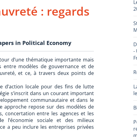
L
auvreté : regards
2
S
M
pers in Political Economy
D
-
F
tour d’une thématique importante mais
ns entre modèles de gouvernance et de
R
auvreté, et ce, à travers deux points de
e d’action locale pour des fins de lutte
L
atégie s’inscrit dans un courant important
l
éveloppement communautaire et dans le
e approche repose sur des modèles de
B
, concertation entre les agences et les
e l’économie sociale et des milieux
P
 a peu inclure les entreprises privées
r
m