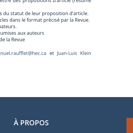
ttre des propositions d’article (résumé
s du statut de leur proposition d’article.
cles dans le format précisé par la Revue.
uateurs.
soumises aux auteurs
de la Revue
uel.raufflet@hec.ca
et
Juan-Luis Klein
À PROPOS