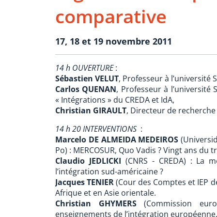
comparative
17, 18 et 19 novembre 2011
14 h OUVERTURE
:
Sébastien VELUT
, Professeur à l’universit
Carlos QUENAN
, Professeur à l’université
« Intégrations » du CREDA et IdA,
Christian GIRAULT
, Directeur de recherch
14 h 20 INTERVENTIONS
:
Marcelo DE ALMEIDA MEDEIROS
(Universi
Po) : MERCOSUR, Quo Vadis ? Vingt ans du tr
Claudio JEDLICKI
(CNRS - CREDA) : La mé
l’intégration sud-américaine ?
Jacques TENIER
(Cour des Comptes et IEP de 
Afrique et en Asie orientale.
Christian GHYMERS
(Commission europ
enseignements de l’intégration européenne