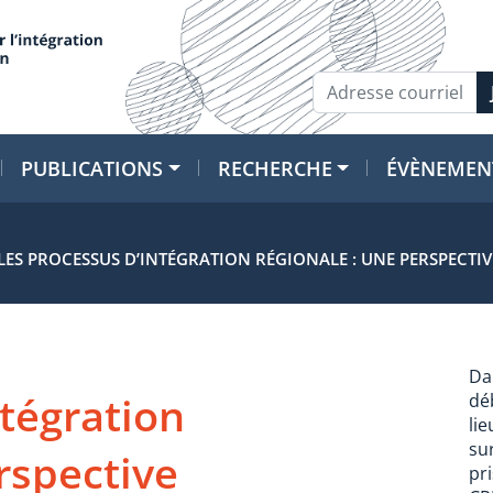
PUBLICATIONS
RECHERCHE
ÉVÈNEMEN
LES PROCESSUS D’INTÉGRATION RÉGIONALE : UNE PERSPECTI
Da
ntégration
dé
li
su
rspective
pr