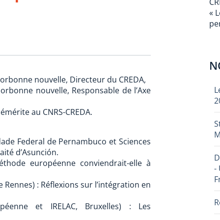
CR
« 
pe
N
é Sorbonne nouvelle, Directeur du CREDA,
L
 Sorbonne nouvelle, Responsable de l’Axe
2
e émérite au CNRS-CREDA.
S
M
dade Federal de Pernambuco et Sciences
aité d’Asunción.
D
thode européenne conviendrait-elle à
-
F
Rennes) : Réflexions sur l’intégration en
R
éenne et IRELAC, Bruxelles) : Les
.