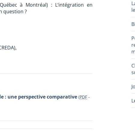
L
Québec à Montréal) : L‘intégration en
l
n question ?
B
P
r
CREDA),
m
C
s
J
le : une perspective comparative
(
PDF
-
L