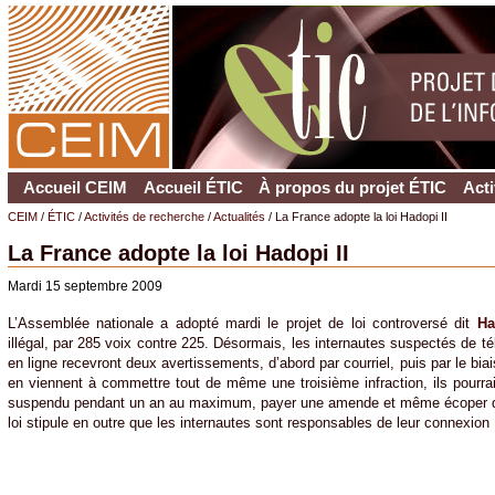
Accueil CEIM
Accueil ÉTIC
À propos du projet ÉTIC
Acti
CEIM
/
ÉTIC
/
Activités de recherche
/
Actualités
/ La France adopte la loi Hadopi II
La France adopte la loi Hadopi II
Mardi
15 septembre 2009
L’Assemblée nationale a adopté mardi le projet de loi controversé dit
Ha
illégal, par 285 voix contre 225. Désormais, les internautes suspectés de té
en ligne recevront deux avertissements, d’abord par courriel, puis par le bia
en viennent à commettre tout de même une troisième infraction, ils pourrai
suspendu pendant un an au maximum, payer une amende et même écoper d’u
loi stipule en outre que les internautes sont responsables de leur connexion 