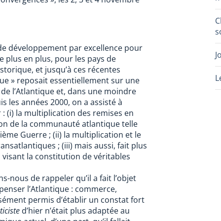
C
s
e de développement par excellence pour
J
e plus en plus, pour les pays de
storique, et jusqu’à ces récentes
L
ue » reposait essentiellement sur une
d de l’Atlantique et, dans une moindre
s les années 2000, on a assisté à
 (i) la multiplication des remises en
tion de la communauté atlantique telle
ème Guerre ; (ii) la multiplication et le
tlantiques ; (iii) mais aussi, fait plus
 visant la constitution de véritables
ous de rappeler qu’il a fait l’objet
epenser l’Atlantique : commerce,
isément permis d’établir un constat fort
ticiste
d’hier n’était plus adaptée au