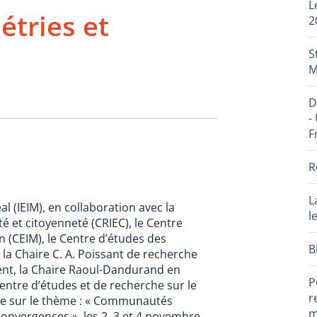
L
étries et
2
S
M
D
-
F
R
L
al (IEIM), en collaboration avec la
l
é et citoyenneté (CRIEC), le Centre
on (CEIM), le Centre d’études des
B
 la Chaire C. A. Poissant de recherche
ent, la Chaire Raoul-Dandurand en
P
entre d’études et de recherche sur le
r
que sur le thème : « Communautés
m
 convergences », les 2, 3 et 4 novembre