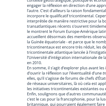
contexte géostratégique, politique et économi
engager la réflexion en direction d’une ap
l’autre. C’est d’ailleurs la raison fondamenta
incorpore le qualificatif tricontinental. Cepe
interprétée de manière restrictive pour la b
transatlantiques récents s’ouvrent timidem
le montrent le Forum Europe-Amérique latin
accueillent désormais des membres observa
la Guinée équatoriale - et parce que le nom
tricontinentaux est encore très réduit, les de
tricontinentale atlantique lancée à l’instigat
l’Université d’intégration internationale de 
en 2010.
En somme, il s’agit d’explorer plus avant les 
d’ouvrir la réflexion sur l’éventualité d’une
tr
elles, qu’il s’agisse de forums de chefs d’État
de réseaux universitaires, là où cela est app
les initiatives tricontinentales existantes ou 
Enfin, soulignons que d’autres communauté
c’est le cas pour la francophonie, pour la
britannique, qui pourraient également faire 