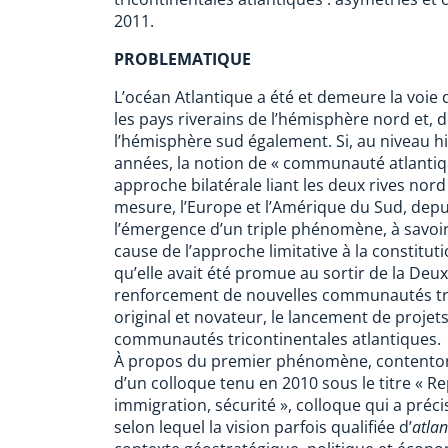
2011.
PROBLEMATIQUE
L’océan Atlantique a été et demeure la voi
les pays riverains de l’hémisphère nord et, d
l’hémisphère sud également. Si, au niveau hi
années, la notion de « communauté atlantiq
approche bilatérale liant les deux rives nor
mesure, l’Europe et l’Amérique du Sud, depui
l’émergence d’un triple phénomène, à savoir :
cause de l’approche limitative à la constitu
qu’elle avait été promue au sortir de la Deuxi
renforcement de nouvelles communautés transa
original et novateur, le lancement de projets
communautés tricontinentales atlantiques.
À propos du premier phénomène, contentons-n
d’un colloque tenu en 2010 sous le titre « R
immigration, sécurité », colloque qui a préc
selon lequel la vision parfois qualifiée d’
atlan