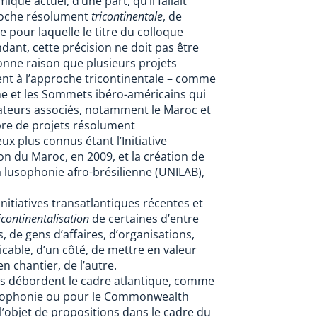
que actuel, d’une part, qu’il fallait
proche résolument
tricontinentale
, de
le pour laquelle le titre du colloque
ndant, cette précision ne doit pas être
onne raison que plusieurs projets
ent à l’approche tricontinentale – comme
e et les Sommets ibéro-américains qui
teurs associés, notamment le Maroc et
bre de projets résolument
ux plus connus étant l’Initiative
ion du Maroc, en 2009, et la création de
la lusophonie afro-brésilienne (UNILAB),
initiatives transatlantiques récentes et
icontinentalisation
de certaines d’entre
s, de gens d’affaires, d’organisations,
licable, d’un côté, de mettre en valeur
en chantier, de l’autre.
s débordent le cadre atlantique, comme
 lusophonie ou pour le Commonwealth
l’objet de propositions dans le cadre du