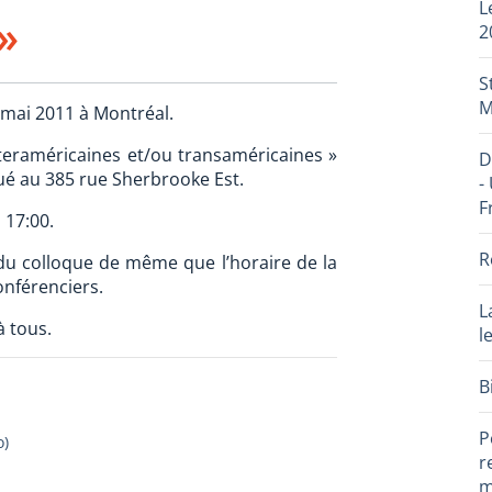
L
»
2
S
M
 mai 2011 à Montréal.
nteraméricaines et/ou transaméricaines »
D
tué au 385 rue Sherbrooke Est.
-
F
 17:00.
R
du colloque de même que l’horaire de la
onférenciers.
L
à tous.
l
B
P
o
)
r
m