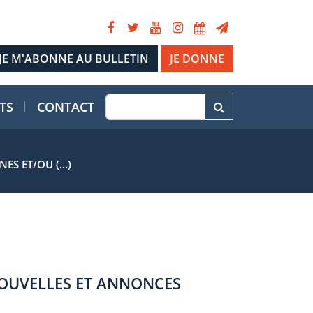
JE DONNE
TS
CONTACT
NES ET/OU (…)
OUVELLES ET ANNONCES