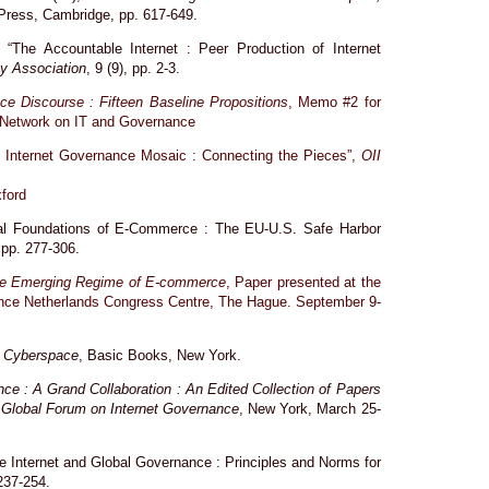
Press, Cambridge, pp. 617-649.
 “The Accountable Internet : Peer Production of Internet
gy Association
, 9 (9), pp. 2-3.
ce Discourse : Fifteen Baseline Propositions
, Memo #2 for
 Network on IT and Governance
g Internet Governance Mosaic : Connecting the Pieces”,
OII
xford
ional Foundations of E-Commerce : The EU-U.S. Safe Harbor
 pp. 277-306.
he Emerging Regime of E-commerce
, Paper presented at the
ence Netherlands Congress Centre, The Hague. September 9-
f Cyberspace
, Basic Books, New York.
nce : A Grand Collaboration : An Edited Collection of Papers
e Global Forum on Internet Governance
, New York, March 25-
he Internet and Global Governance : Principles and Norms for
 237-254.