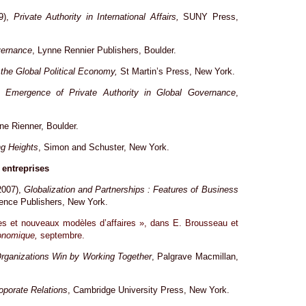
99),
Private Authority in International Affairs,
SUNY Press,
vernance
, Lynne Rennier Publishers, Boulder.
 the Global Political Economy,
St Martin’s Press, New York.
 Emergence of Private Authority in Global Governance
,
ne Rienner, Boulder.
g Heights
, Simon and Schuster, New York.
 entreprises
(2007),
Globalization and Partnerships : Features of Business
ence Publishers, New York.
ises et nouveaux modèles d’affaires », dans E. Brousseau et
onomique,
septembre.
rganizations Win by Working Together
, Palgrave Macmillan,
oporate Relations
, Cambridge University Press, New York.