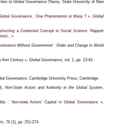
ches to Global Governance Theory
, State University of New
d Global Governance : One Phenomenon or Many ? »,
Global
tructing a Contested Concept in Social Science
. Rapport
min/...
>
vernance Without Government : Order and Change in World
-first Century »,
Global Governance
, vol. 1, pp. 13-43.
obal Governance
, Cambridge University Press, Cambridge.
0),
Non-State Actors and Authority in the Global System
,
lity : Non-state Actors’ Capital in Global Governance »,
irs
, 76 (1), pp. 251-274.