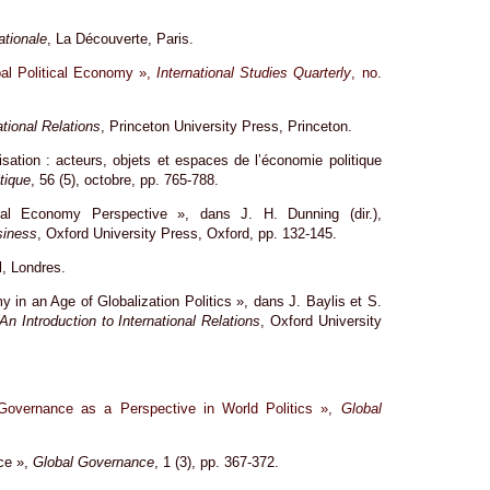
ationale
, La Découverte, Paris.
obal Political Economy »,
International Studies Quarterly
, no.
tional Relations
, Princeton University Press, Princeton.
sation : acteurs, objets et espaces de l’économie politique
tique
, 56 (5), octobre, pp. 765-788.
ical Economy Perspective », dans J. H. Dunning (dir.),
siness
, Oxford University Press, Oxford, pp. 132-145.
l, Londres.
y in an Age of Globalization Politics », dans J. Baylis et S.
An Introduction to International Relations
, Oxford University
 Governance as a Perspective in World Politics »,
Global
ce »,
Global Governance
, 1 (3), pp. 367-372.