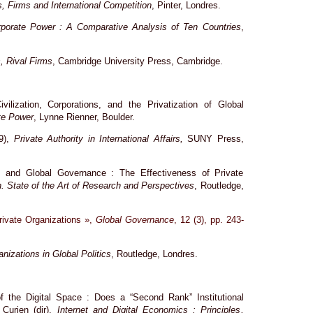
s, Firms and International Competition
, Pinter, Londres.
porate Power : A Comparative Analysis of Ten Countries
,
, Rival Firms
, Cambridge University Press, Cambridge.
vilization, Corporations, and the Privatization of Global
te Power
, Lynne Rienner, Boulder.
99),
Private Authority in International Affairs,
SUNY Press,
ns and Global Governance : The Effectiveness of Private
n. State of the Art of Research and Perspectives
, Routledge,
rivate Organizations »,
Global Governance
, 12 (3), pp. 243-
nizations in Global Politics
, Routledge, Londres.
f the Digital Space : Does a “Second Rank” Institutional
Curien (dir),
Internet and Digital Economics : Principles,