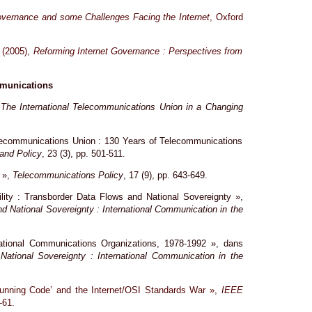
Governance and some Challenges Facing the Internet
, Oxford
) (2005),
Reforming Internet Governance : Perspectives from
mmunications
,
The International Telecommunications Union in a Changing
Telecommunications Union : 130 Years of Telecommunications
 and Policy
, 23 (3), pp. 501-511.
 »,
Telecommunications Policy
, 17 (9), pp. 643-649.
bility : Transborder Data Flows and National Sovereignty »,
d National Sovereignty : International Communication in the
national Communications Organizations, 1978-1992 », dans
ational Sovereignty : International Communication in the
unning Code’ and the Internet/OSI Standards War »,
IEEE
-61.