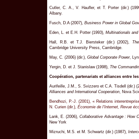
Cutler, C. A., V. Haufler, et T. Porter (dir.) (19
Albany.
Fusch, D.A (2007),
Business Power in Global Go
Eden, L. et E.H. Potter (1993),
Multinationals and
Hall, R.B. et T.J. Biersteker (dir.) (2002),
The
Cambridge University Press, Cambridge.
May, C. (2006) (dir.),
Global Corporate Power
, Lyn
Yergin, D. et J. Stanislaw (1998),
The Commandin
Coopération, partenariats et alliances entre les
Aurifeille, J.M., S. Svizzero et C.A. Tisdell (dir.) 
Alliances and International Cooperation
, Nova Sci
Bendhozi, P.-J. (2001), « Relations interentrepr
N. Curien (dir.),
Économie de l’Internet, Revue éc
Lank, E. (2006),
Collaborative Advantage : How O
New York
Mizruchi, M.S. et M. Schwartz (dir.) (1987),
Interc