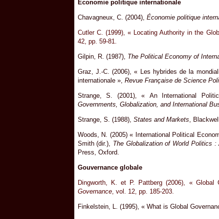
Économie politique internationale
Chavagneux, C. (2004),
Économie politique intern
Cutler C. (1999), « Locating Authority in the Gl
42, pp. 59-81.
Gilpin, R. (1987),
The Political Economy of Interna
Graz, J.-C. (2006), « Les hybrides de la mondiali
internationale »,
Revue Française de Science Poli
Strange, S. (2001), « An International Polit
Governments, Globalization, and International Bu
Strange, S. (1988),
States and Markets
, Blackwel
Woods, N. (2005) « International Political Econom
Smith (dir.),
The Globalization of World Politics : 
Press, Oxford.
Gouvernance globale
Dingworth, K. et P. Pattberg (2006), « Global
Governance
, vol. 12, pp. 185-203.
Finkelstein, L. (1995), « What is Global Governan