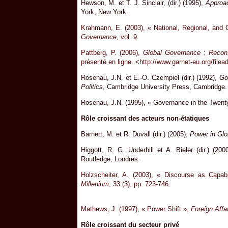
Hewson, M. et T. J. Sinclair, (dir.) (1995),
Approa
York, New York.
Krahmann, E. (2003), « National, Regional, an
Governance
, vol. 9.
Pattberg, P. (2006),
Global Governance : Recons
présenté en ligne.
<
http://www.garnet-eu.org/filead
Rosenau, J.N. et E.-O. Czempiel (dir.) (1992),
Go
Politics
, Cambridge University Press, Cambridge.
Rosenau, J.N. (1995), « Governance in the Twenty
Rôle croissant des acteurs non-étatiques
Barnett, M. et R. Duvall (dir.) (2005),
Power in Gl
Higgott, R. G. Underhill et A. Bieler (dir.) (200
Routledge, Londres.
Holzscheiter, A. (2003), « Discourse as Capabi
Millenium
, 33 (3), pp. 723-746.
Mathews, J. (1997), « Power Shift »,
Foreign Affa
Rôle croissant du secteur privé