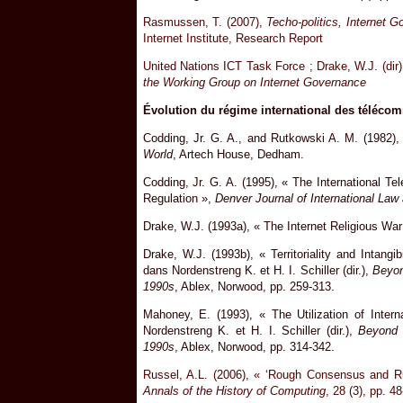
Rasmussen, T. (2007),
Techo-politics, Internet 
Internet Institute, Research Report
United Nations ICT Task Force ; Drake, W.J. (dir
the Working Group on Internet Governance
Évolution du régime international des téléco
Codding, Jr. G. A., and Rutkowski A. M. (1982)
World
, Artech House, Dedham.
Codding, Jr. G. A. (1995), « The International 
Regulation »,
Denver Journal of International Law
Drake, W.J. (1993a), « The Internet Religious War
Drake, W.J. (1993b), « Territoriality and Intangi
dans Nordenstreng K. et H. I. Schiller (dir.),
Beyon
1990s
, Ablex, Norwood, pp. 259-313.
Mahoney, E. (1993), « The Utilization of Inter
Nordenstreng K. et H. I. Schiller (dir.),
Beyond N
1990s
, Ablex, Norwood, pp. 314-342.
Russel, A.L. (2006), « ‘Rough Consensus and R
Annals of the History of Computing
, 28 (3), pp. 48