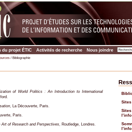
 du projet ÉTIC
Activités de recherche
Nous joindre
ources
/ Bibliographie
Ress
ization of World Politics : An Introduction to International
Bibli
ford.
Sites
sation
, La Découverte, Paris.
Sites
l’inf
uverte, Paris.
Somme
he Art of Research and Perspectives
, Routledge, Londres.
l’inf