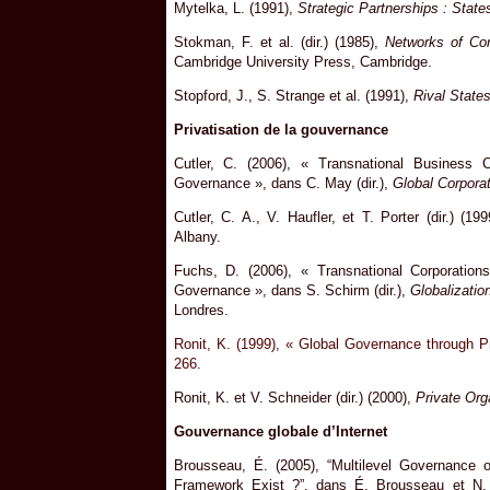
Mytelka, L. (1991),
Strategic Partnerships : State
Stokman, F. et al. (dir.) (1985),
Networks of Cor
Cambridge University Press, Cambridge.
Stopford, J., S. Strange et al. (1991),
Rival States
Privatisation de la gouvernance
Cutler, C. (2006), « Transnational Business Ci
Governance », dans C. May (dir.),
Global Corpora
Cutler, C. A., V. Haufler, et T. Porter (dir.) (19
Albany.
Fuchs, D. (2006), « Transnational Corporatio
Governance », dans S. Schirm (dir.),
Globalizatio
Londres.
Ronit, K. (1999), « Global Governance through P
266.
Ronit, K. et V. Schneider (dir.) (2000),
Private Orga
Gouvernance globale d’Internet
Brousseau, É. (2005), “Multilevel Governance o
Framework Exist ?”, dans É. Brousseau et N. 