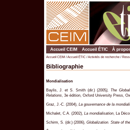
Accueil CEIM
Accueil ÉTIC
À propos
Accueil CEIM
/
Accueil ÉTIC
/
Activités de recherche
/
Ress
Bibliographie
Mondialisation
Baylis, J. et S. Smith (dir.) (2005
), The Global
Relations
, 3e édition, Oxford University Press, Ox
Graz, J.-C. (2004),
La gouvernance de la mondiali
Michalet, C.A. (2002),
La mondialisation
, La Déco
Schirm, S. (dir.) (2006),
Globalization. State of t