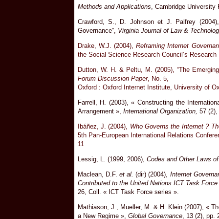
Methods and Applications
, Cambridge University 
Crawford, S., D. Johnson et J. Palfrey (2004),
Governance”,
Virginia Journal of Law & Technolo
Drake, W.J. (2004),
Reframing Internet Governan
the Social Science Research Council’s Research
Dutton, W. H. & Peltu, M. (2005), “The Emergin
Forum Discussion Paper
, No. 5,
Oxford : Oxford Internet Institute, University of O
Farrell, H. (2003), « Constructing the Internat
Arrangement »,
International Organization,
57 (2),
Ibáñez, J. (2004),
Who Governs the Internet ? T
5th Pan-European International Relations Confer
11
Lessig, L. (1999, 2006),
Codes and Other Laws o
Maclean, D.F.
et al.
(dir) (2004),
Internet Governa
Contributed to the United Nations ICT Task Forc
26, Coll. « ICT Task Force series ».
Mathiason, J., Mueller, M. & H. Klein (2007), « T
a New Regime »,
Global Governance
, 13 (2), pp.